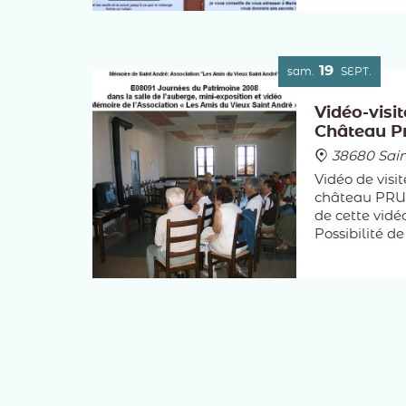
de ce village.
Histoire des 
140 maisons e
19
sam.
SEPT.
Vidéo-visit
Château P
38680 Sai
Vidéo de visit
château PRU
de cette vidé
Possibilité de
faites sur de
Justes, survo
drone...etc.