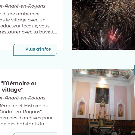
nt-André-en-Royans
er d'une ambiance
ns le village avec un
oducteur locaux, vous
restaurer avec la buvette
e charcuterie.
Plus d'infos
 "Mémoire et
 village"
nt-André-en-Royans
émoire et Histoire du
t-André-en-Royans"
herches d'archives pour
aide des habitants la
ite et Grande Histoire