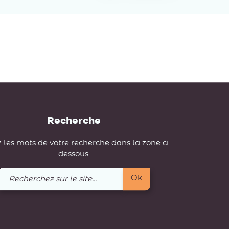
Recherche
 les mots de votre recherche dans la zone ci-
dessous.
Recherchez
Ok
sur
le
site