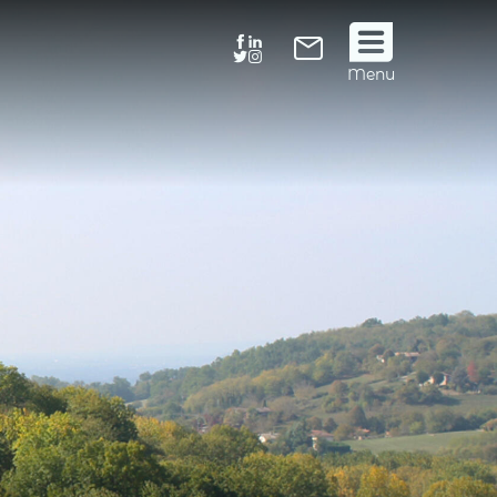
Suivez
Menu
nous
!