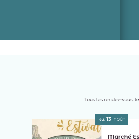
Tous les rendez-vous, l
13
jeu.
AOÛT
Marché Es