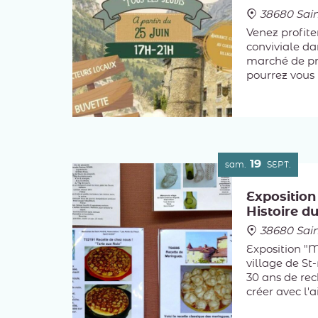
38680 Sai
Venez profit
conviviale da
marché de pr
pourrez vous 
et planches d
19
sam.
SEPT.
Exposition
Histoire du
38680 Sai
Exposition "M
village de S
30 ans de rec
créer avec l'
MÉMOIRE, pet