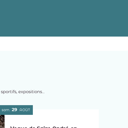
rtifs, expositions...
29
sam.
AOÛT