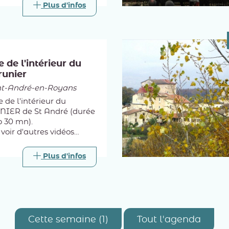
Plus d'infos
circuits patrimoniaux, des
n 1700 !
e de l'intérieur du
runier
nt-André-en-Royans
e de l'intérieur du
NIER de St André (durée
o 30 mn).
 voir d'autres vidéos
s thèmes école, fête des
l de St-André par
Plus d'infos
Cette semaine (1)
Tout l'agenda