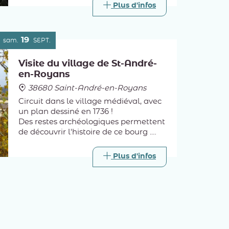
oreilles des Peuples de l'Empire
Plus d'infos
germanique, de l'Italie au
DanemarK".
19
sam.
SEPT.
Visite du village de St-André-
en-Royans
38680 Saint-André-en-Royans
Circuit dans le village médiéval, avec
un plan dessiné en 1736 !
Des restes archéologiques permettent
de découvrir l'histoire de ce bourg .
Visite de l'église inscrite aux
Monuments Historiques, son plafond
Plus d'infos
en trompe l'œil a une lecture
symbolique !