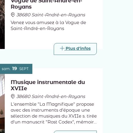
Vogue de Saint-André-en-
Royans
38680 Saint-André-en-Royans
Venez vous amusez à la Vogue de
Saint-André-en-Royans
Plus d'infos
19
sam.
SEPT.
Musique instrumentale du
XVIIe
38680 Saint-André-en-Royans
L'ensemble "La Magnifique" propose
avec des instruments d'époque une
sélection de musiques du XVIIe s. tirée
d'un manuscrit "Rost Codex", mémoire
des compositeurs "qui jouaient aux