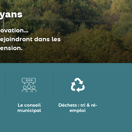
oyans
vation...
rejoindront dans les
ension.
Le conseil
Déchets : tri & ré-
municipal
emploi