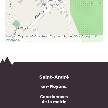
Leaflet
| Map data ©
OpenStreetMap
contributors,
ODbL
, Imagery ©
CC-BY-SA
Saint-André
en-Royans
Coordonnées
de la mairie