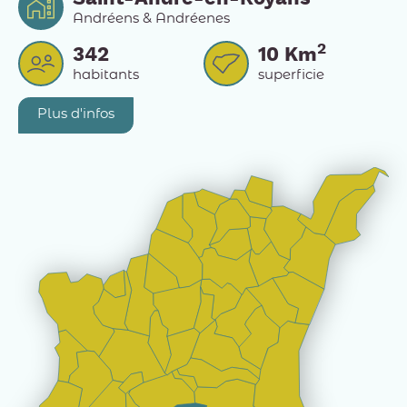
Andréens & Andréenes
2
342
10
Km
habitants
superficie
Plus d'infos