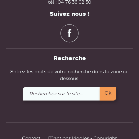
tél : 04 76 36 02 50
Suivez nous !
Recherche
Entrez les mots de votre recherche dans la zone ci-
dessous.
Recherchez
Ok
sur
le
site
Contact
Mentions légales - Copyright