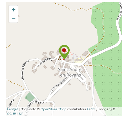
+
−
Leaflet
| Map data ©
OpenStreetMap
contributors,
ODbL
, Imagery ©
CC-BY-SA