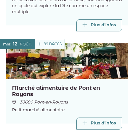
À l'occasion des 40 ans de la Halle, nous inaugurons
un cycle qui explore la fête comme un espace
multiple
Plus d'infos
12
89 DATES
mer.
AOÛT
Marché alimentaire de Pont en
Royans
38680 Pont-en-Royans
Petit marché alimentaire
Plus d'infos