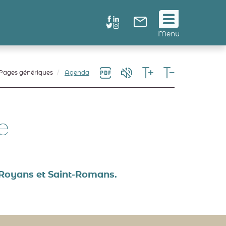
Suivez
Menu
nous
!
Pages génériques
Agenda
e
Royans et Saint-Romans.