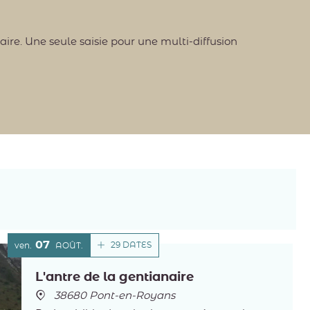
re. Une seule saisie pour une multi-diffusion
07
29 DATES
ven.
AOÛT
L'antre de la gentianaire
38680 Pont-en-Royans