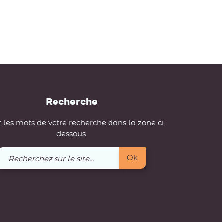
Recherche
 les mots de votre recherche dans la zone ci-
dessous.
Recherchez
Ok
sur
le
site